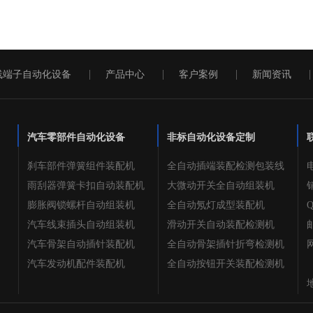
线端子自动化设备
产品中心
客户案例
新闻资讯
汽车零部件自动化设备
非标自动化设备定制
刹车部件弹簧组件装配机
全自动插端装配检测包装线
电
雨刮器弹簧卡扣自动装配机
大微动开关全自动组装机
销
膨胀阀锁螺杆自动组装机
全自动氖灯成型装配机
Q
汽车线束插头自动组装机
滑动开关自动装配检测机
邮
汽车骨架自动插针装配机
全自动骨架插针折弯检测机
网
汽车发动机配件装配机
全自动按钮开关装配检测机