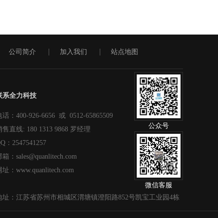
公司简介
加入我们
站点地图
联系全力科技
话：400-926-6656 或 0512-65865509
公众号
售直线: 180 1313 9868 罗经理
Q：2547541257
箱：sales@quanlitech.com
址：www.quanlitech.com
微信客服
地址：江苏省苏州市相城区渭塘镇澄阳路852号凯宝工业园4栋