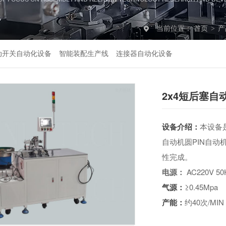
当前位置：
首页
>
产
动开关自动化设备
智能装配生产线
连接器自动化设备
2x4短后塞自
设备介绍：
本设备
自动机圆PIN自
性完成。
电源：
AC220V 50
气源：
≥0.45Mpa
产能：
约40次/MIN