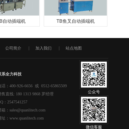
OB自动插端机
TB鱼叉自动插端机
公司简介
加入我们
站点地图
联系全力科技
话：400-926-6656 或 0512-65865509
公众号
售直线: 180 1313 9868 罗经理
Q：2547541257
箱：sales@quanlitech.com
址：www.quanlitech.com
微信客服