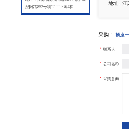
地址：江
澄阳路852号凯宝工业园4栋
采购：
插座
*
联系人
*
公司名称
*
采购意向