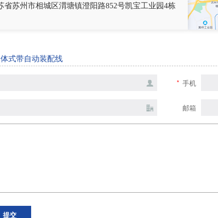
苏省苏州市相城区渭塘镇澄阳路852号凯宝工业园4栋
一体式带自动装配线
*
手机
邮箱