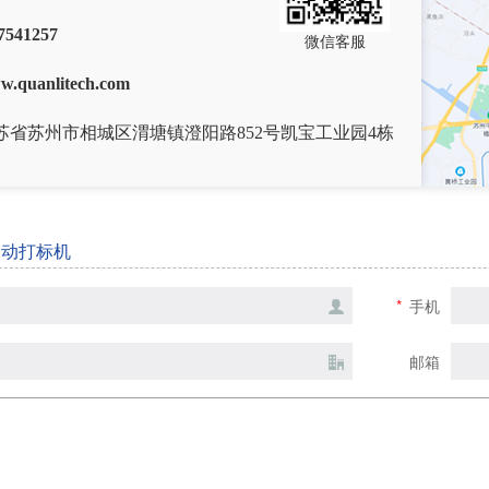
7541257
微信客服
w.quanlitech.com
苏省苏州市相城区渭塘镇澄阳路852号凯宝工业园4栋
自动打标机
*
手机
邮箱