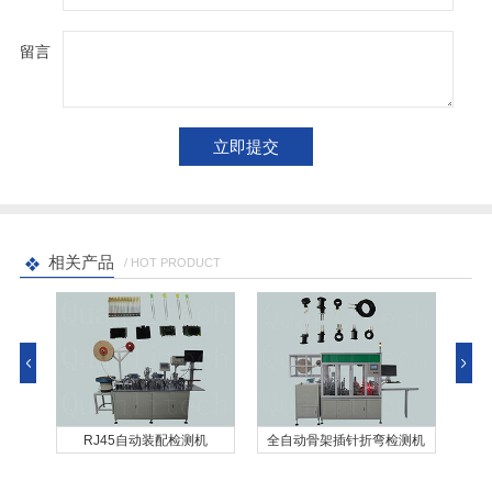
留言
相关产品
/ HOT PRODUCT
线
RJ45自动装配检测机
全自动骨架插针折弯检测机
全