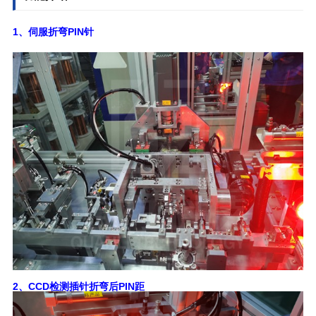
1、伺服折弯PIN针
2、CCD检测插针折弯后PIN距